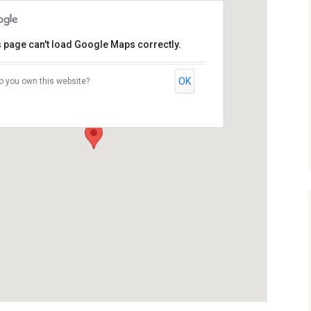
s page can't load Google Maps correctly.
OK
o you own this website?
Ferienwohnung am Grimnitzsee
ngermünder Str. 20, 16247 Joachimsthal, Germany