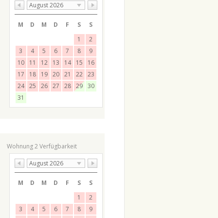
August 2026
M
D
M
D
F
S
S
1
2
3
4
5
6
7
8
9
10
11
12
13
14
15
16
17
18
19
20
21
22
23
24
25
26
27
28
29
30
31
Wohnung 2 Verfügbarkeit
August 2026
M
D
M
D
F
S
S
1
2
3
4
5
6
7
8
9